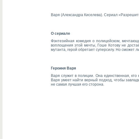
Варя (Александра Киселева). Сериал «
Разрешит
О сериале
Фэнтезийная комедия о полицейском, мечтающи
воплощения этой мечты, Гоше Котову не достаё
мутанта, герой обретает суперсилу. Но сможет ли
Героиня Варя
Варя служит в полиции. Она единственная, кто 
Варя умеет найти верный подход, чтобы завладе
не самая лучшая его сторона.