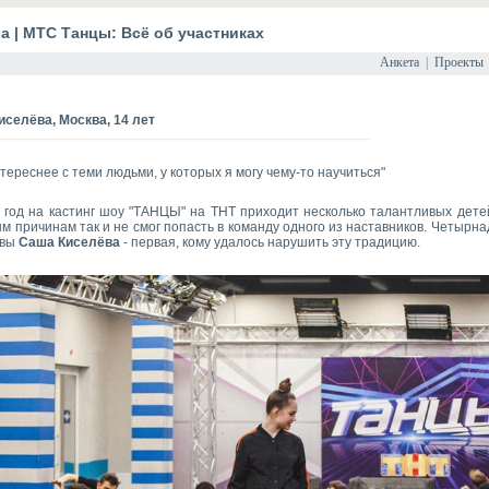
ва
| МТС Танцы: Всё об участниках
Анкета
|
Проекты
иселёва, Москва, 14 лет
тереснее с теми людьми, у которых я могу чему-то научиться"
год на кастинг шоу "
ТАНЦЫ
" на ТНТ приходит несколько талантливых детей
м причинам так и не смог попасть в команду одного из наставников. Четыр
квы
Саша Киселёва
- первая, кому удалось нарушить эту традицию.