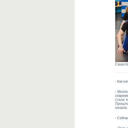
Саша К
- Как н
- Многи
совреме
стали е
Прошло 
начала 
- Сейча