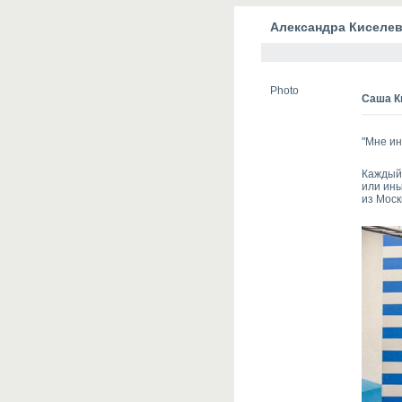
Александра Киселе
Photo
Саша К
"Мне ин
Каждый 
или ины
из Мос